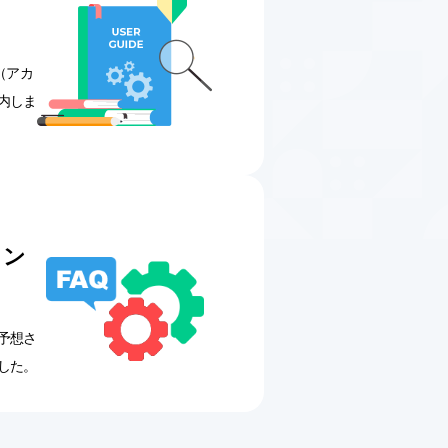
れ（アカ
内しま
ィン
予想さ
した。